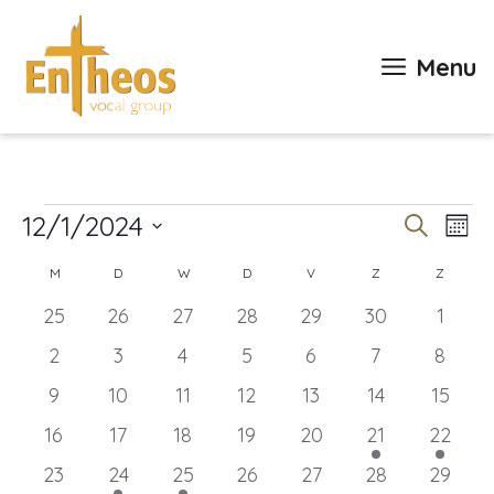
Ga
naar
Menu
de
inhoud
Evenementen
12/1/2024
E
E
Z
M
o
S
v
a
v
e
A
M
MAANDAG
D
DINSDAG
W
WOENSDAG
D
DONDERDAG
V
VRIJDAG
Z
ZATERDAG
Z
ZONDA
e
a
e
k
n
l
0
0
0
0
0
0
0
25
26
27
28
29
30
e
1
g
e
n
d
e
e
e
e
e
e
e
e
n
0
0
0
0
0
0
0
2
3
4
5
6
7
8
n
e
c
e
v
v
v
v
v
v
v
e
e
e
e
e
e
e
0
0
0
0
0
0
0
9
10
11
12
13
14
15
t
e
e
e
e
e
e
e
m
e
v
v
v
v
v
v
v
n
e
e
e
e
e
e
e
e
n
0
n
0
n
0
n
0
0
n
n
2
1
n
16
17
18
19
20
21
22
e
e
e
e
e
e
e
e
e
v
v
v
v
v
v
v
m
d
e
e
e
e
e
e
e
e
e
e
e
e
e
e
0
n
1
n
1
n
0
n
0
n
0
n
0
n
23
24
25
26
27
28
29
n
r
e
e
e
e
e
e
e
m
v
m
v
m
v
m
v
v
m
m
v
v
m